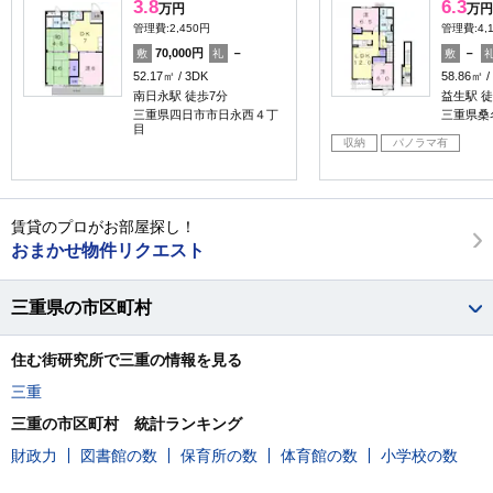
3.8
6.3
万円
万円
管理費:2,450円
管理費:4,
70,000円
－
－
敷
礼
敷
52.17㎡
3DK
58.86㎡
南日永駅 徒歩7分
益生駅 徒
三重県四日市市日永西４丁
三重県桑
目
収納
パノラマ有
賃貸のプロがお部屋探し！
おまかせ物件リクエスト
三重県の市区町村
住む街研究所で三重の情報を見る
三重
三重の市区町村 統計ランキング
財政力
図書館の数
保育所の数
体育館の数
小学校の数