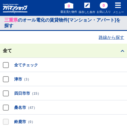
0
0
最近見た物件
お気に入り
保存した条件
メニュー
三重県
のオール電化の賃貸物件[マンション・アパート]を
探す
路線から探す
全て
全てチェック
津市
（3）
四日市市
（15）
桑名市
（47）
鈴鹿市
（0）