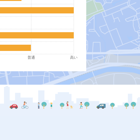
普通
高い