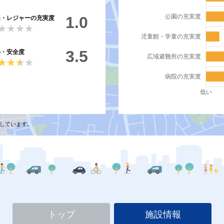
公園の充実度
1.0
楽・レジャーの充実度
★★★★
★★★★
児童館・学童の充実度
3.5
心・安全度
広域避難所の充実度
★★★★
★★★★
病院の充実度
低い
しています。
トップ
施設情報