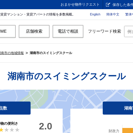
おまかせ物件リクエスト
保存した条
。賃貸マンション・賃貸アパートの情報を多数掲載。
English
簡体中文
繁体
OME
店舗検索
電話で相談
フリーワード検索
湖南市の地域情報
湖南市のスイミングスクール
湖南市のスイミングスクール
点数
湖南
2.0
い物の便利さ
★★★★
★★★★
財政力