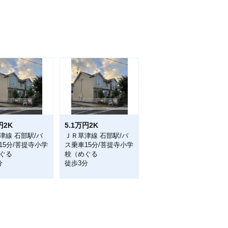
円2K
5.1万円2K
津線 石部駅/バ
ＪＲ草津線 石部駅/バ
15分/菩提寺小学
ス乗車15分/菩提寺小学
ぐる
校（めぐる
分
徒歩3分