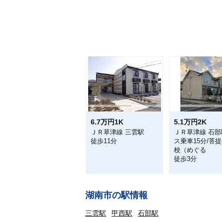
6.7万円1K
5.1万円2K
ＪＲ草津線 三雲駅
ＪＲ草津線 石部
徒歩11分
ス乗車15分/菩
校（めぐる
徒歩3分
湖南市の駅情報
三雲駅
甲西駅
石部駅