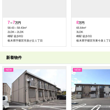
7
7
8
～
万円
万円
58.43～58.43m²
65.64m²
2LDK～2LDK
3LDK
峰駅 徒歩8分
峰駅 徒歩3分
栃木県宇都宮市泉が丘１丁目
栃木県宇都宮市東今泉１丁
新着物件
NEW
NEW