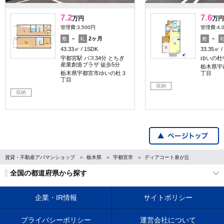
7.2
7.6
万円
万円
管理費:3,500円
管理費:4,
－
2ヶ月
－
敷
礼
敷
43.33㎡
1SDK
33.35㎡
宇都宮駅 バス34分 とちぎ
ゆいの杜
産業創造プラザ 徒歩5分
栃木県宇
栃木県宇都宮市ゆいの杜３
丁目
丁目
収納
収納
賃貸・不動産アパマンショップ
栃木県
宇都宮市
ディアコート泉が丘
全国の都道府県から探す
企業・IR情報
サイトポリシー
プライバシーポリシー
運営会社について