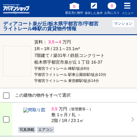
0
0
最近見た物件
お気に入り
保存した条件
メニュー
ディアコート泉が丘/栃木県宇都宮市/宇都宮
マンション
ライトレール峰駅の賃貸物件情報
賃料：
3.5
～
4
万円
1R～1R / 23.1～23.1m²
7階建て / 築31年 / 鉄筋コンクリート
栃木県宇都宮市泉が丘１丁目 16-37
宇都宮ライトレール 峰駅/徒歩8分
宇都宮ライトレール 駅東公園前駅/徒歩10分
宇都宮ライトレール 東宿郷駅/徒歩14分
この建物の物件をすべて選択
3.5
万円
（管理費等－）
敷 1ヶ月 / 礼 －
2階 / 1R / 23.1㎡
写真満載
エアコン