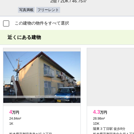
2階 / 2DK / 46.75㎡
写真満載
フリーレント
この建物の物件をすべて選択
近くにある建物
4
4.3
万円
万円
24.84m²
28.98m²
1K
1DK
陽東３丁目駅 徒歩8分
栃木県宇都宮市泉が丘２丁目
栃木県宇都宮市中久保１丁