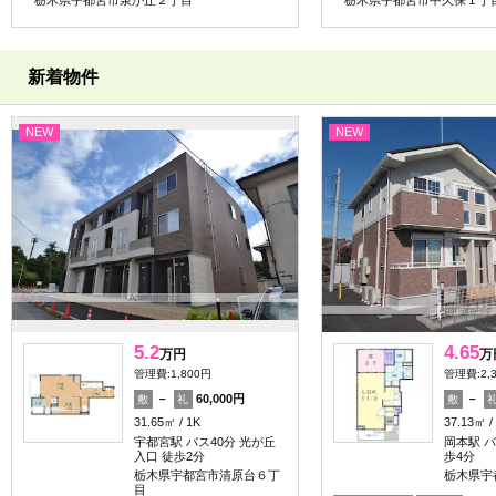
新着物件
NEW
NEW
5.2
4.65
万円
万
管理費:1,800円
管理費:2,
－
60,000円
－
敷
礼
敷
31.65㎡
1K
37.13㎡
宇都宮駅 バス40分 光が丘
岡本駅 バ
入口 徒歩2分
歩4分
栃木県宇都宮市清原台６丁
栃木県宇
目