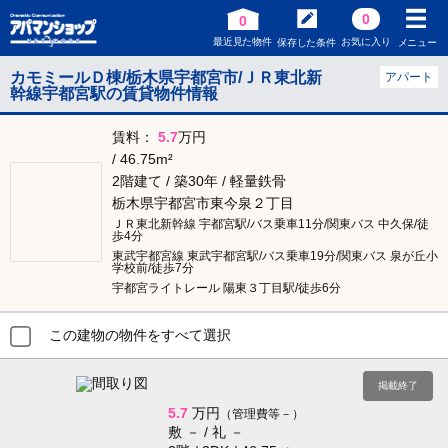
0
0
最近見た物件
お気に入り
保存した条件
メニュー
カモミールＤ棟/栃木県宇都宮市/ＪＲ東北新
アパート
幹線宇都宮駅の賃貸物件情報
賃料：
5.7
万円
/ 46.75m²
2階建て / 築30年 / 軽量鉄骨
栃木県宇都宮市東今泉２丁目
ＪＲ東北新幹線 宇都宮駅/バス乗車11分/関東バス 中久保/徒
歩4分
東武宇都宮線 東武宇都宮駅/バス乗車19分/関東バス 泉が丘小
学校前/徒歩7分
宇都宮ライトレール 陽東３丁目駅/徒歩6分
この建物の物件をすべて選択
掲載終了
5.7
万円
（管理費等－）
敷 － / 礼 －