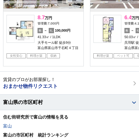
8.7
6.4
万円
万円
管理費:7,000円
管理費:4,
－
100,000円
－
敷
礼
敷
41.33㎡
1LDK
50.03㎡
大手モール駅 徒歩9分
呉羽駅 徒
富山県富山市千石町４丁目
富山県富
女性安心
料理が楽
収納
料理が楽
ペット可
賃貸のプロがお部屋探し！
おまかせ物件リクエスト
富山県の市区町村
住む街研究所で富山の情報を見る
富山
富山の市区町村 統計ランキング