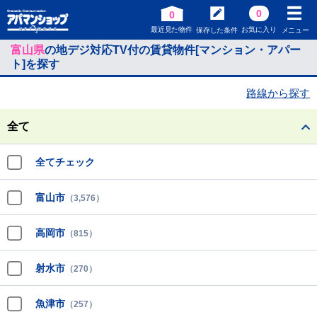
0
0
最近見た物件
お気に入り
保存した条件
メニュー
富山県
の地デジ対応TV付の賃貸物件[マンション・アパー
ト]を探す
路線から探す
全て
全てチェック
富山市
（3,576）
高岡市
（815）
射水市
（270）
魚津市
（257）