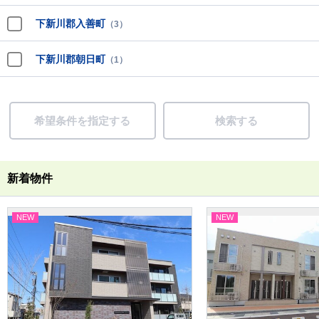
下新川郡入善町
（3）
下新川郡朝日町
（1）
希望条件を指定する
検索する
新着物件
NEW
NEW