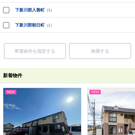
下新川郡入善町
（3）
下新川郡朝日町
（1）
希望条件を指定する
検索する
新着物件
NEW
NEW