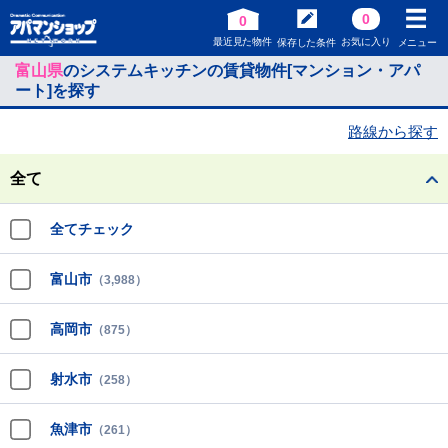
0
0
最近見た物件
お気に入り
保存した条件
メニュー
富山県
のシステムキッチンの賃貸物件[マンション・アパ
ート]を探す
路線から探す
全て
全てチェック
富山市
（3,988）
高岡市
（875）
射水市
（258）
魚津市
（261）