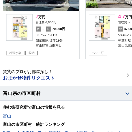
7
4.7
万円
万円
管理費:6,000円
管理費:－
－
70,000円
47,0
敷
礼
敷
53.75㎡
2LDK
53.46㎡
朝菜町駅 徒歩19分
朝菜町駅 
富山県富山市赤田
富山県富
料理が楽
収納
ペット可
賃貸のプロがお部屋探し！
おまかせ物件リクエスト
富山県の市区町村
住む街研究所で富山の情報を見る
富山
富山の市区町村 統計ランキング