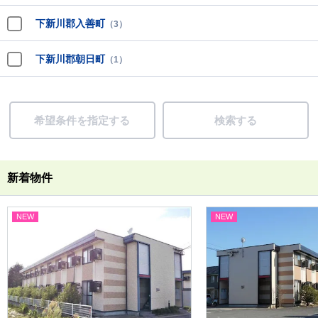
下新川郡入善町
（3）
下新川郡朝日町
（1）
希望条件を指定する
検索する
新着物件
NEW
NEW