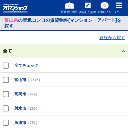
0
0
最近見た物件
お気に入り
保存した条件
メニュー
富山県
の電気コンロの賃貸物件[マンション・アパート]を
探す
路線から探す
全て
全てチェック
富山市
（3,575）
高岡市
（869）
射水市
（265）
魚津市
（251）