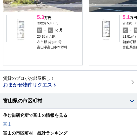
5.3
5.1
万円
万円
管理費:5,000円
管理費:5,
－
1ヶ月
－
敷
礼
敷
23.18㎡
1K
21.81㎡
布市駅 徒歩19分
朝菜町駅 
富山県富山市本郷町
富山県富
賃貸のプロがお部屋探し！
おまかせ物件リクエスト
富山県の市区町村
住む街研究所で富山の情報を見る
富山
富山の市区町村 統計ランキング