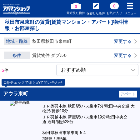
0
0
最近見た物件
お気に入り
保存した条件
メニュー
秋田市泉東町の賃貸[賃貸マンション・アパート]物件情
報・お部屋探し
地域・路線
秋田県秋田市泉東町
変更する
条件
賃貸物件 ダブル0
変更する
5
件
□をチェックでまとめて問い合わせ
アウラ東町
アパート
ＪＲ奥羽本線 秋田駅/バス乗車7分/秋田中央交通 大
松沢/徒歩10分
ＪＲ羽越本線 新屋駅/バス乗車19分/秋田中央交
通 通町/徒歩28分
秋田県秋田市泉東町 5-4
2階建 / 築5年