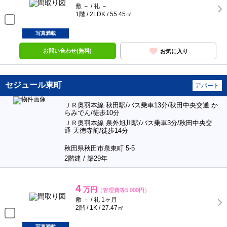
敷 － / 礼 －
1階 / 2LDK / 55.45㎡
写真満載
お問い合わせ(無料)
お気に入り
セジュール東町
アパート
ＪＲ奥羽本線 秋田駅/バス乗車13分/秋田中央交通 か
らみでん/徒歩10分
ＪＲ奥羽本線 泉外旭川駅/バス乗車3分/秋田中央交
通 天徳寺前/徒歩14分
秋田県秋田市泉東町 5-5
2階建 / 築29年
4
万円
（管理費等5,000円）
敷 － / 礼 1ヶ月
2階 / 1K / 27.47㎡
写真満載