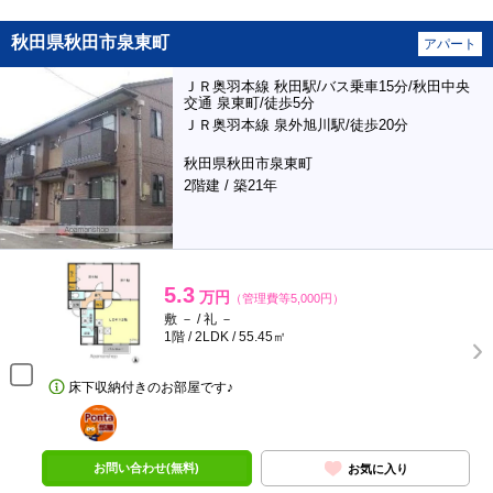
秋田県秋田市泉東町
アパート
ＪＲ奥羽本線 秋田駅/バス乗車15分/秋田中央
交通 泉東町/徒歩5分
ＪＲ奥羽本線 泉外旭川駅/徒歩20分
秋田県秋田市泉東町
2階建 / 築21年
5.3
万円
（管理費等5,000円）
敷 － / 礼 －
1階 / 2LDK / 55.45㎡
床下収納付きのお部屋です♪
ポンタ
部屋
お問い合わせ(無料)
お気に入り