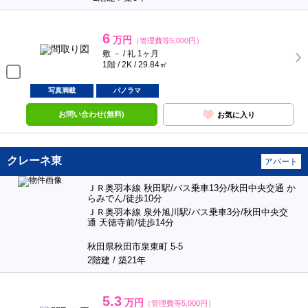
6
万円
（管理費等5,000円）
敷 － / 礼 1ヶ月
1階 / 2K / 29.84㎡
写真満載
パノラマ
お問い合わせ(無料)
お気に入り
クレーネ東
アパート
ＪＲ奥羽本線 秋田駅/バス乗車13分/秋田中央交通 か
らみでん/徒歩10分
ＪＲ奥羽本線 泉外旭川駅/バス乗車3分/秋田中央交
通 天徳寺前/徒歩14分
秋田県秋田市泉東町 5-5
2階建 / 築21年
5.3
万円
（管理費等5,000円）