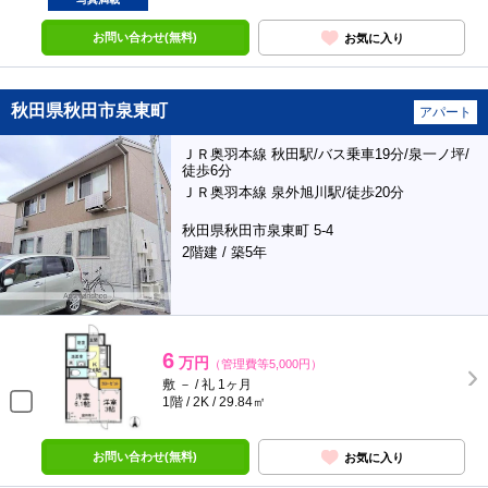
お問い合わせ(無料)
お気に入り
秋田県秋田市泉東町
アパート
ＪＲ奥羽本線 秋田駅/バス乗車19分/泉一ノ坪/
徒歩6分
ＪＲ奥羽本線 泉外旭川駅/徒歩20分
秋田県秋田市泉東町 5-4
2階建 / 築5年
6
万円
（管理費等5,000円）
敷 － / 礼 1ヶ月
1階 / 2K / 29.84㎡
お問い合わせ(無料)
お気に入り