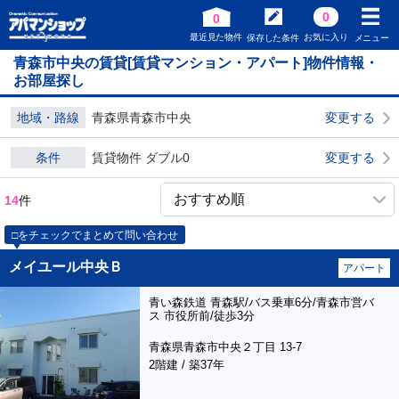
0
0
最近見た物件
お気に入り
保存した条件
メニュー
青森市中央の賃貸[賃貸マンション・アパート]物件情報・
お部屋探し
地域・路線
青森県青森市中央
変更する
条件
賃貸物件 ダブル0
変更する
14
件
□をチェックでまとめて問い合わせ
メイユール中央Ｂ
アパート
青い森鉄道 青森駅/バス乗車6分/青森市営バ
ス 市役所前/徒歩3分
青森県青森市中央２丁目 13-7
2階建 / 築37年