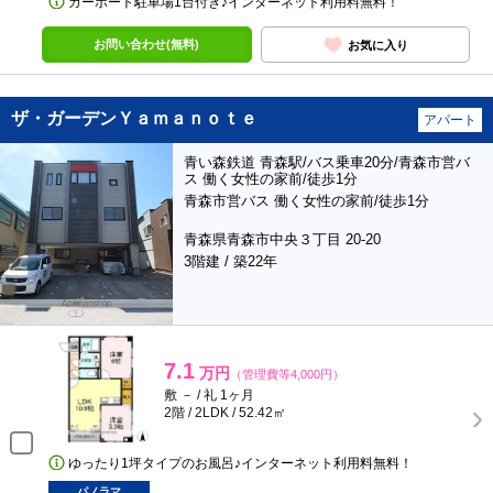
カーポート駐車場1台付き♪インターネット利用料無料！
お問い合わせ(無料)
お気に入り
ザ・ガーデンＹａｍａｎｏｔｅ
アパート
青い森鉄道 青森駅/バス乗車20分/青森市営バ
ス 働く女性の家前/徒歩1分
青森市営バス 働く女性の家前/徒歩1分
青森県青森市中央３丁目 20-20
3階建 / 築22年
7.1
万円
（管理費等4,000円）
敷 － / 礼 1ヶ月
2階 / 2LDK / 52.42㎡
ゆったり1坪タイプのお風呂♪インターネット利用料無料！
パノラマ