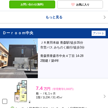
お問い合わせ(無料)
お気に入り
もっと見る
Ｄーｒｏｏｍ中央
アパート
ＪＲ奥羽本線 青森駅/徒歩35分
市営バス みちのく銀行/徒歩3分
青森県青森市中央４丁目 14-28
2階建 / 築4年
7.4
万円
（管理費等5,000円）
敷 － / 礼 1ヶ月
1階 / 1LDK / 31.45㎡