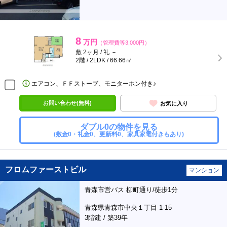
8
万円
（管理費等3,000円）
敷 2ヶ月 / 礼 －
2階 / 2LDK / 66.66㎡
エアコン、ＦＦストーブ、モニターホン付き♪
お問い合わせ(無料)
お気に入り
ダブル0の物件を見る
(敷金0・礼金0、更新料0、家具家電付きもあり)
フロムファーストビル
マンション
青森市営バス 柳町通り/徒歩1分
青森県青森市中央１丁目 1-15
3階建 / 築39年