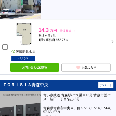
14.3
万円
（管理費等－）
敷 3ヶ月 / 礼 －
1階 / 事務所 / 52.76㎡
近隣商業地域
パノラマ
お問い合わせ(無料)
お気に入り
ＴＯＲＩＳＩＡ青森中央
アパート
青い森鉄道 青森駅/バス乗車13分/青森市営バ
ス 勝田一丁目/徒歩3分
青森県青森市中央４丁目 57-13､57-14､57-64､
57-65､57-9