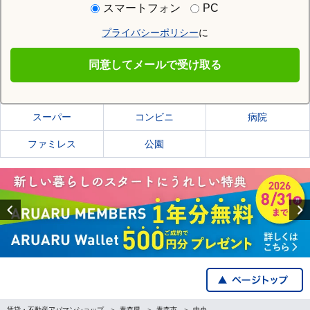
スマートフォン
PC
プライバシーポリシー
に
青森市
同意してメールで受け取る
青森市の施設一覧
スーパー
コンビニ
病院
ファミレス
公園
Previous
賃貸・不動産アパマンショップ
青森県
青森市
中央