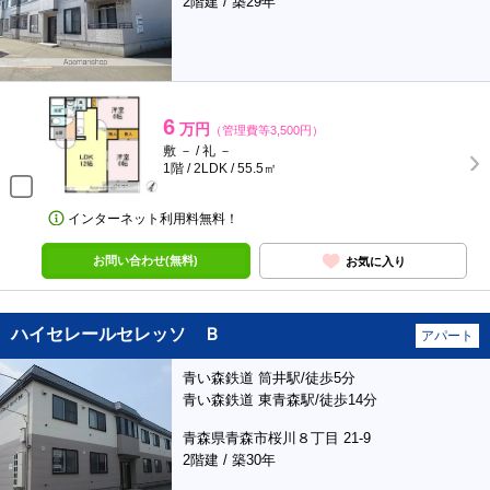
2階建 / 築29年
6
万円
（管理費等3,500円）
敷 － / 礼 －
1階 / 2LDK / 55.5㎡
インターネット利用料無料！
お問い合わせ(無料)
お気に入り
ハイセレールセレッソ Ｂ
アパート
青い森鉄道 筒井駅/徒歩5分
青い森鉄道 東青森駅/徒歩14分
青森県青森市桜川８丁目 21-9
2階建 / 築30年