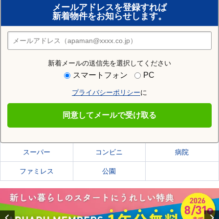
メールアドレスを登録すれば
おまかせ物件リクエスト
新着物件をお知らせします。
住みたい街の店舗を探す
店舗検索
新着メールの送信先を選択してください
住む街研究所で青森市の情報を見る
スマートフォン
PC
プライバシーポリシー
に
青森市
同意してメールで受け取る
青森市の施設一覧
スーパー
コンビニ
病院
ファミレス
公園
Previous