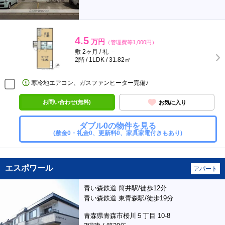
4.5
万円
（管理費等1,000円）
敷 2ヶ月 / 礼 －
2階 / 1LDK / 31.82㎡
寒冷地エアコン、ガスファンヒーター完備♪
お問い合わせ(無料)
お気に入り
ダブル0の物件を見る
(敷金0・礼金0、更新料0、家具家電付きもあり)
エスポワール
アパート
青い森鉄道 筒井駅/徒歩12分
青い森鉄道 東青森駅/徒歩19分
青森県青森市桜川５丁目 10-8