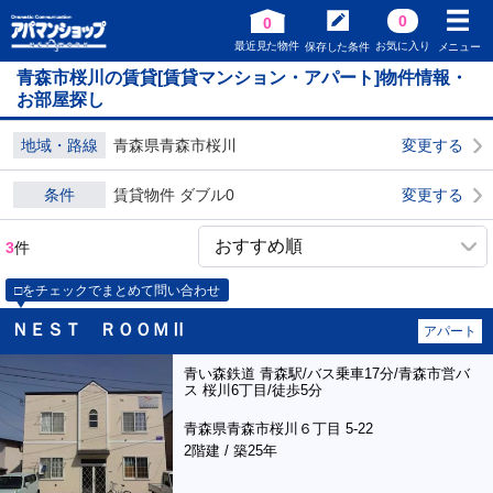
0
0
最近見た物件
お気に入り
保存した条件
メニュー
青森市桜川の賃貸[賃貸マンション・アパート]物件情報・
お部屋探し
地域・路線
青森県青森市桜川
変更する
条件
賃貸物件 ダブル0
変更する
3
件
□をチェックでまとめて問い合わせ
ＮＥＳＴ ＲＯＯＭⅡ
アパート
青い森鉄道 青森駅/バス乗車17分/青森市営バ
ス 桜川6丁目/徒歩5分
青森県青森市桜川６丁目 5-22
2階建 / 築25年