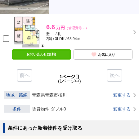
6.6
万円
（管理費等－）
敷 － / 礼 －
2階 / 3LDK / 68.94㎡
お問い合わせ(無料)
お気に入り
前へ
次へ
1ページ目
(1ページ中)
地域・路線
青森県青森市桜川
変更する
条件
賃貸物件 ダブル0
変更する
条件にあった新着物件を受け取る