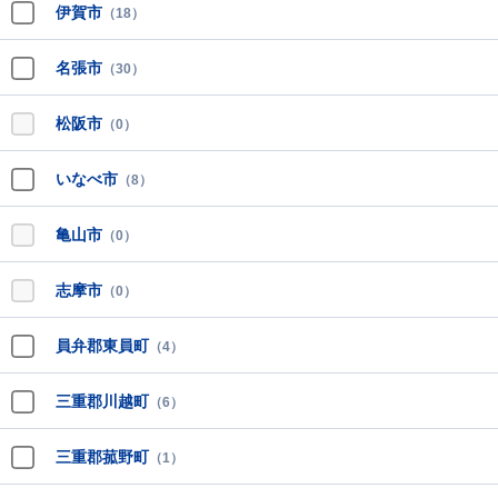
伊賀市
（18）
名張市
（30）
松阪市
（0）
いなべ市
（8）
亀山市
（0）
志摩市
（0）
員弁郡東員町
（4）
三重郡川越町
（6）
三重郡菰野町
（1）