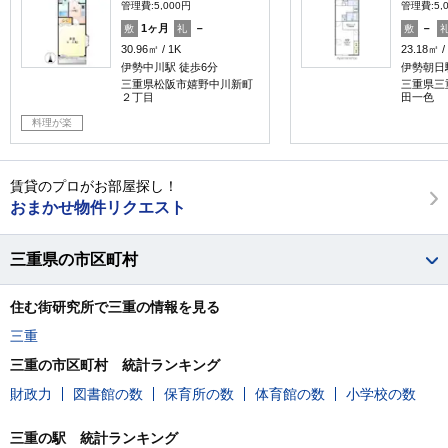
管理費:5,000円
管理費:5,
1ヶ月
－
－
敷
礼
敷
30.96㎡
1K
23.18㎡
伊勢中川駅 徒歩6分
伊勢朝日駅
三重県松阪市嬉野中川新町
三重県三
２丁目
田一色
料理が楽
賃貸のプロがお部屋探し！
おまかせ物件リクエスト
三重県の市区町村
住む街研究所で三重の情報を見る
三重
三重の市区町村 統計ランキング
財政力
図書館の数
保育所の数
体育館の数
小学校の数
三重の駅 統計ランキング