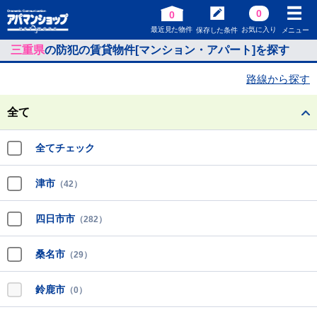
0
0
最近見た物件
お気に入り
保存した条件
メニュー
三重県
の防犯の賃貸物件[マンション・アパート]を探す
路線から探す
全て
全てチェック
津市
（42）
四日市市
（282）
桑名市
（29）
鈴鹿市
（0）