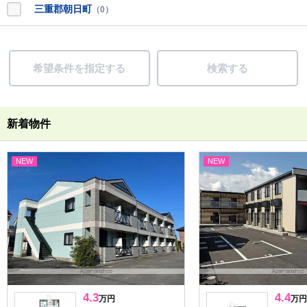
三重郡朝日町
（0）
希望条件を指定する
検索する
新着物件
NEW
NEW
4.3
4.4
万円
万円