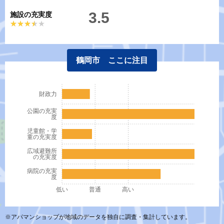
3.5
施設の充実度
★★★★★
★★★★★
鶴岡市 ここに注目
財政力
公園の充実
度
児童館・学
童の充実度
広域避難所
の充実度
病院の充実
度
低い
普通
高い
※アパマンショップが地域のデータを独自に調査・集計しています。