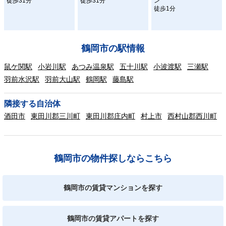
徒歩31分
徒歩31分
ン
徒歩1分
鶴岡市の駅情報
鼠ケ関駅
小岩川駅
あつみ温泉駅
五十川駅
小波渡駅
三瀬駅
羽前水沢駅
羽前大山駅
鶴岡駅
藤島駅
隣接する自治体
酒田市
東田川郡三川町
東田川郡庄内町
村上市
西村山郡西川町
鶴岡市の物件探しならこちら
鶴岡市の賃貸マンションを探す
鶴岡市の賃貸アパートを探す