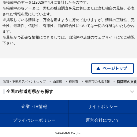
※掲載中のデータは2026年4月に集計したものです。
※掲載中の各データは、弊社の独自調査を元に算出または当社独自の見解、公表
された情報を元にしています。
※掲載している情報は、万全を期すように努めておりますが、情報の正確性、完
全性、最新性、信頼性、有用性、目的適合性については一切の保証はいたしかね
ます。
※最新かつ正確な情報につきましては、自治体や店舗のウェブサイトにてご確認
下さい。
賃貸・不動産アパマンショップ
山形県
鶴岡市
鶴岡市の地域情報
鶴岡市の文化
全国の都道府県から探す
企業・IR情報
サイトポリシー
プライバシーポリシー
運営会社について
©APAMAN Co.,Ltd.