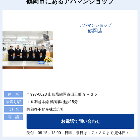
鶴岡市にあるアパマンショップ
アパマンショップ
鶴岡店
〒997-0028 山形県鶴岡市山王町 ９－３５
住 所
ＪＲ羽越本線 鶴岡駅/徒歩15分
最寄り駅
阿部多不動産株式会社
会社名
電 話
お電話で問い合わせ
受付：09:15～18:00 日曜、祭日は１７：３０まで 定休日：-