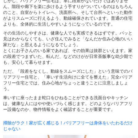
しかし、バリアフリー住宅は、単に段差がないだけではありませ
ん。階段や廊下を楽に歩けるよう手すりがついているのはもちろん
のこと、自室からトイレへ、洗面所へ、そして台所へといった動作
がよりスムーズに行えるよう、動線確保されています。普通の住宅
よりも、全体的に生活しやすいようになっているのです。
その生活のしやすさは、健康な人でも実感できるはずです。パッと
見はわからなくても、いざ住んでみると「なんだか住み心地のいい
家だな」と思えるようになるでしょう。
とくにお子さんのいる家であれば、その効果は抜群といえます。家
の段差でつまずいた、転んだ、などのけがが日常茶飯事な幼少期で
も、安心して暮らせます。
ただ、「段差をなくし、動線をスムーズにした」という意味でのバ
リアフリー住宅と、「車いす生活向けに全てを整えた」完全バリア
フリー住宅とでは、住み心地がちょっと違うことに注意しましょ
う。
車いすに座ったまま蛇口をひねることができる洗面台やキッチン
は、健康な人にはやや使いづらく感じます。どのようなバリアフリ
ー設備なのか、物件情報をよく確認することが重要です。
掃除がラク！家が広く感じる！
バリアフリーは身体をいたわるだけ
じゃない