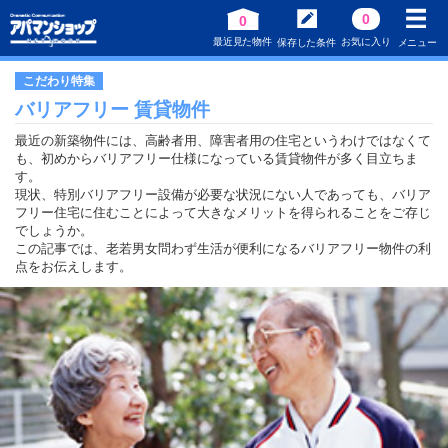
0
0
最近見た物件
お気に入り
保存した条件
メニュー
こだわり特集
バリアフリー 賃貸物件
最近の新築物件には、高齢者用、障害者用の住宅というわけではなくて
も、初めからバリアフリー仕様になっている賃貸物件が多く目立ちま
す。
現状、特別バリアフリー設備が必要な状況にない人であっても、バリア
フリー住宅に住むことによって大きなメリットを得られることをご存じ
でしょうか。
この記事では、老若男女問わず生活が便利になるバリアフリー物件の利
点をお伝えします。