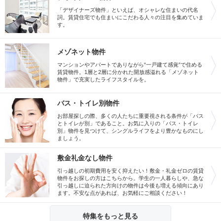
「デザイナーズ物件」といえば、オシャレな住まいの代名
詞。賃貸住宅でも住まいにこだわる人々の注目を集めていま
す。
メゾネット物件
マンションやアパートでありながら“一戸建て感覚”で住める
賃貸物件。1層と2層に分かれた開放感溢れる「メゾネット
物件」で充実したライフスタイルを。
バス・トイレ別物件
お部屋探しの際、多くの人たちに重要視される条件が「バス
とトイレが別」であること。お気に入りの「バス・トイレ
別」物件を見つけて、シングルライフをより豊かなものにし
ましょう。
敷金礼金なし物件
引っ越しの初期費用を安く抑えたい！敷金・礼金ゼロの賃貸
物件をお探しの方はこちらから。学生の一人暮らしや、急な
引っ越しに迫られた方向けの物件は今後も増える傾向にあり
ます。不安な点があれば、お気軽にご相談ください！
特集をもっと見る